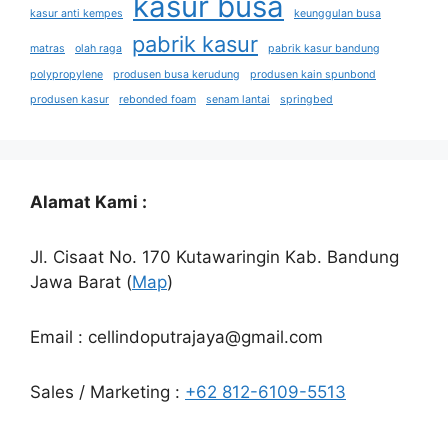
kasur busa
kasur anti kempes
keunggulan busa
pabrik kasur
matras
olah raga
pabrik kasur bandung
polypropylene
produsen busa kerudung
produsen kain spunbond
produsen kasur
rebonded foam
senam lantai
springbed
Alamat Kami :
Jl. Cisaat No. 170 Kutawaringin Kab. Bandung
Jawa Barat (
Map
)
Email : cellindoputrajaya@gmail.com
Sales / Marketing :
+62 812-6109-5513