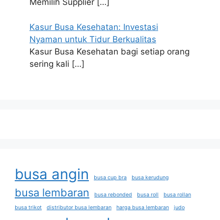
Memilih Supplier
[…]
Kasur Busa Kesehatan: Investasi
Nyaman untuk Tidur Berkualitas
Kasur Busa Kesehatan bagi setiap orang
sering kali
[…]
busa angin
busa cup bra
busa kerudung
busa lembaran
busa rebonded
busa roll
busa rollan
busa trikot
distributor busa lembaran
harga busa lembaran
judo