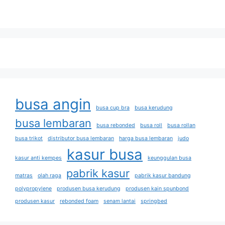
busa angin
busa cup bra
busa kerudung
busa lembaran
busa rebonded
busa roll
busa rollan
busa trikot
distributor busa lembaran
harga busa lembaran
judo
kasur busa
kasur anti kempes
keunggulan busa
pabrik kasur
matras
olah raga
pabrik kasur bandung
polypropylene
produsen busa kerudung
produsen kain spunbond
produsen kasur
rebonded foam
senam lantai
springbed