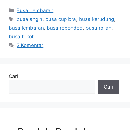
Kategori
Busa Lembaran
Tag
busa angin
,
busa cup bra
,
busa kerudung
,
busa lembaran
,
busa rebonded
,
busa rollan
,
busa trikot
2 Komentar
Cari
Cari