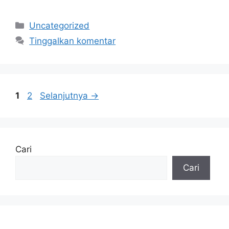
Kategori
Uncategorized
Tinggalkan komentar
Halaman
Halaman
1
2
Selanjutnya
→
Cari
Cari