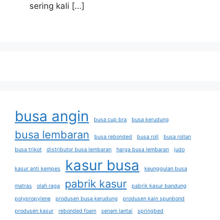
sering kali
[…]
busa angin
busa cup bra
busa kerudung
busa lembaran
busa rebonded
busa roll
busa rollan
busa trikot
distributor busa lembaran
harga busa lembaran
judo
kasur busa
kasur anti kempes
keunggulan busa
pabrik kasur
matras
olah raga
pabrik kasur bandung
polypropylene
produsen busa kerudung
produsen kain spunbond
produsen kasur
rebonded foam
senam lantai
springbed