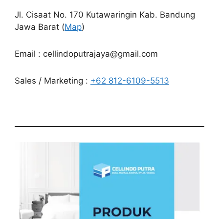
Jl. Cisaat No. 170 Kutawaringin Kab. Bandung
Jawa Barat (
Map
)
Email : cellindoputrajaya@gmail.com
Sales / Marketing :
+62 812-6109-5513