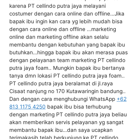
karena PT cellindo putra jaya melayani
costumer dengan cara online dan offline…Jika
bapak ibu ingin kan cara yg lebih mudah bisa
dengan cara online dan offline …marketing
online dan marketing offline akan selalu
membantu dengan kebutuhan yang bapak ibu
butuhkan…hingga bapak ibu akan merasa puas
dengan pelayanan team marketing PT cellindo
putra jaya foam.. Mungkin bapak ibu bertanya
tanya dmn lokasi PT cellindo putra jaya foam..
PT cellindo putra jaya beralamat di jl.raya
Cisaat nanjung no 170 Kutawaringin bandung..
Dan dengan cara menghubungi WhatsApp
+62
813 1175 4250
bapak ibu bisa terhubung
dengan marketing PT cellindo putra jaya beliau
akan memberikan servis pelayanan yg sangat
membantu bapak ibu…dan saya ucapkan
terimakasih telah berkunjung ke PT cellindo