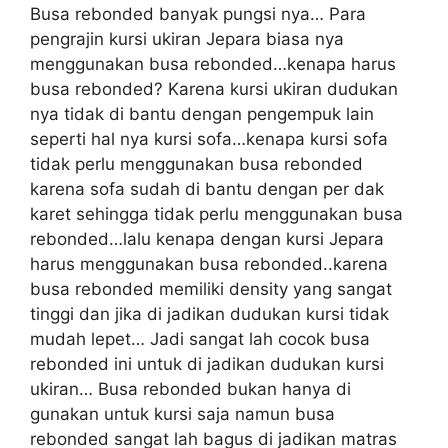
Busa rebonded banyak pungsi nya… Para
pengrajin kursi ukiran Jepara biasa nya
menggunakan busa rebonded…kenapa harus
busa rebonded? Karena kursi ukiran dudukan
nya tidak di bantu dengan pengempuk lain
seperti hal nya kursi sofa…kenapa kursi sofa
tidak perlu menggunakan busa rebonded
karena sofa sudah di bantu dengan per dak
karet sehingga tidak perlu menggunakan busa
rebonded…lalu kenapa dengan kursi Jepara
harus menggunakan busa rebonded..karena
busa rebonded memiliki density yang sangat
tinggi dan jika di jadikan dudukan kursi tidak
mudah lepet… Jadi sangat lah cocok busa
rebonded ini untuk di jadikan dudukan kursi
ukiran… Busa rebonded bukan hanya di
gunakan untuk kursi saja namun busa
rebonded sangat lah bagus di jadikan matras