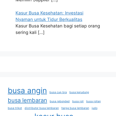
Kasur Busa Kesehatan: Investasi
Nyaman untuk Tidur Berkualitas
Kasur Busa Kesehatan bagi setiap orang
sering kali
[…]
busa angin
busa cup bra
busa kerudung
busa lembaran
busa rebonded
busa roll
busa rollan
busa trikot
distributor busa lembaran
harga busa lembaran
judo