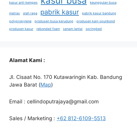
kasur busa
kasur anti kempes
keunggulan busa
pabrik kasur
matras
olah raga
pabrik kasur bandung
polypropylene
produsen busa kerudung
produsen kain spunbond
produsen kasur
rebonded foam
senam lantai
springbed
Alamat Kami :
Jl. Cisaat No. 170 Kutawaringin Kab. Bandung
Jawa Barat (
Map
)
Email : cellindoputrajaya@gmail.com
Sales / Marketing :
+62 812-6109-5513