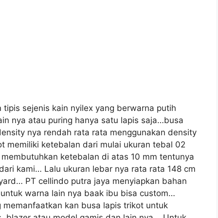
tipis sejenis kain nyilex yang berwarna putih
kain nya atau puring hanya satu lapis saja…busa
density nya rendah rata rata menggunakan density
 memiliki ketebalan dari mulai ukuran tebal 02
embutuhkan ketebalan di atas 10 mm tentunya
ari kami… Lalu ukuran lebar nya rata rata 148 cm
 yard… PT cellindo putra jaya menyiapkan bahan
.untuk warna lain nya baak ibu bisa custom…
ng memanfaatkan kan busa lapis trikot untuk
.blazer atau model gamis dan lain nya .. Untuk