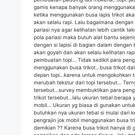
gamis kenapa banyak orang menggunaka
ketika menggunakan busa lapis trikot a
akan selalu rapi. Lalu bagaimana deng
pariasi nya agar kelihatan lebih cantik 
pola pariasi maka butuh alat bantu sejenis
dengan si lapisi di bagian dalam dengan 
akan goyah dan akan selalu kelihatan rap
pembuatan topi… Tidak sedikit para pengr
menggunakan busa trikot…busa trikot dalam
depan topi…karena untuk mengokohkan topi
merubah tekstur dari topi tersebut… Terny
tersebut…survey membuktikan para pengra
trikot tersebut…lalu ukuran tebal berapa y
mobil… Ukuran yg biasa di gunakan untuk 
butuhkan nya ukuran tebal si mulai dari 
pengrajin jok mobil menggunakan busa t
demikian ?? Karena busa trikot hanya di