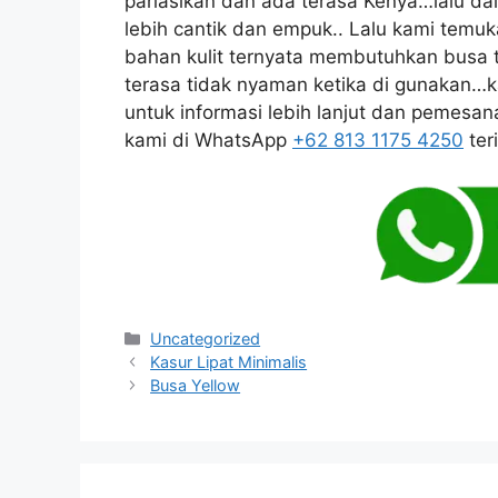
pariasikan dan ada terasa Kenya…lalu dala
lebih cantik dan empuk.. Lalu kami temu
bahan kulit ternyata membutuhkan busa tr
terasa tidak nyaman ketika di gunakan…k
untuk informasi lebih lanjut dan pemesa
kami di WhatsApp
+62 813 1175 4250
ter
Kategori
Uncategorized
Kasur Lipat Minimalis
Busa Yellow