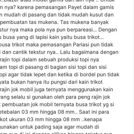
n nya? karena pemasangan Payet dalam gamis
kan mudah di pasang dan tidak mudah kusut dan
an pembuatan tas mukena. Tas mukena banyak
tekstur nya maka pola nya pun berpareasi… Dengan
 busa yang di lapisi kain yaitu busa trikot…
busa trikot maka pemasangan Pariasi pun tidak
i dan cantik tekstur nya.. Lalu bagaimana dengan
ajin topi dalam sebuah produksi topi nya
 topi di pasang di bagian sisi topi dan sisi
 agar tidak lepet dan ketika di bordel pun tidak
ata bukan hanya itu pungsi dari kain trikot
jin jok mobil juga ternyata menggunakan kain
ang selalu si gunakan oleh para peng rajin jok
pembuatan jok mobil ternyata busa trikot yg si
ketebalan 03 mm hingga 08 mm.. Saat ini para
rikot ukuran 03 mm hingga 08 mm ..kenapa
 gunakan untuk pading saja agar mudah di