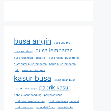
busa angin
busa cup bra
busa lembaran
busa kerudung
busa rebonded
busa roll
busa rollan
busa trikot
distributor busa lembaran
harga busa lembaran
judo
kasur anti kempes
kasur busa
keunggulan busa
pabrik kasur
matras
olah raga
pabrik kasur bandung
polypropylene
produsen busa kerudung
produsen kain spunbond
produsen kasur
rebonded foam
senam lantai