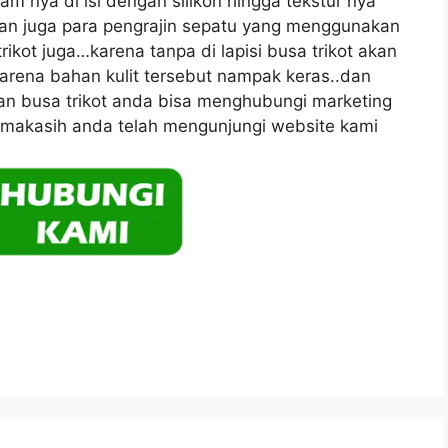
m nya di isi dengan silikon hingga tekstur nya
kan juga para pengrajin sepatu yang menggunakan
ikot juga…karena tanpa di lapisi busa trikot akan
arena bahan kulit tersebut nampak keras..dan
nan busa trikot anda bisa menghubungi marketing
imakasih anda telah mengunjungi website kami