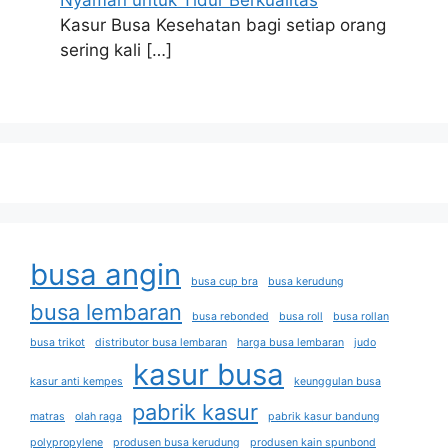
Kasur Busa Kesehatan bagi setiap orang
sering kali
[…]
busa angin
busa cup bra
busa kerudung
busa lembaran
busa rebonded
busa roll
busa rollan
busa trikot
distributor busa lembaran
harga busa lembaran
judo
kasur busa
kasur anti kempes
keunggulan busa
pabrik kasur
matras
olah raga
pabrik kasur bandung
polypropylene
produsen busa kerudung
produsen kain spunbond