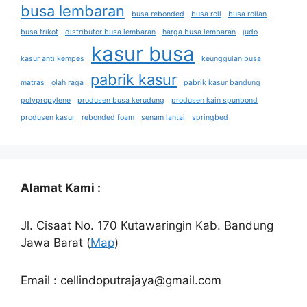
busa lembaran
busa rebonded
busa roll
busa rollan
busa trikot
distributor busa lembaran
harga busa lembaran
judo
kasur busa
kasur anti kempes
keunggulan busa
pabrik kasur
matras
olah raga
pabrik kasur bandung
polypropylene
produsen busa kerudung
produsen kain spunbond
produsen kasur
rebonded foam
senam lantai
springbed
Alamat Kami :
Jl. Cisaat No. 170 Kutawaringin Kab. Bandung
Jawa Barat (
Map
)
Email : cellindoputrajaya@gmail.com