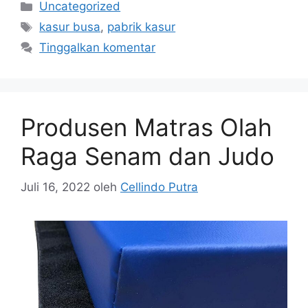
Kategori
Uncategorized
Tag
kasur busa
,
pabrik kasur
Tinggalkan komentar
Produsen Matras Olah
Raga Senam dan Judo
Juli 16, 2022
oleh
Cellindo Putra