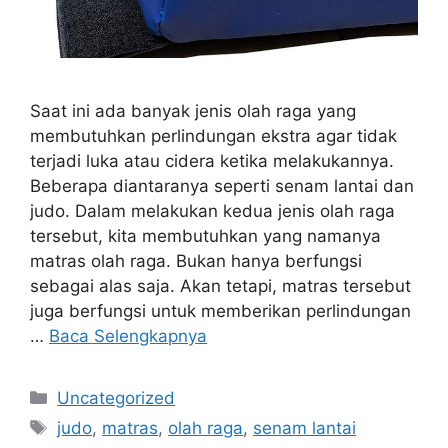
Saat ini ada banyak jenis olah raga yang
membutuhkan perlindungan ekstra agar tidak
terjadi luka atau cidera ketika melakukannya.
Beberapa diantaranya seperti senam lantai dan
judo. Dalam melakukan kedua jenis olah raga
tersebut, kita membutuhkan yang namanya
matras olah raga. Bukan hanya berfungsi
sebagai alas saja. Akan tetapi, matras tersebut
juga berfungsi untuk memberikan perlindungan
…
Baca Selengkapnya
Kategori
Uncategorized
Tag
judo
,
matras
,
olah raga
,
senam lantai