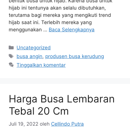
bentuk busa untuk hijab. Karena busa untuk
hijab ini tentunya akan selalu dibutuhkan,
terutama bagi mereka yang mengikuti trend
hijab saat ini. Terlebih mereka yang
menggunakan …
Baca Selengkapnya
Kategori
Uncategorized
Tag
busa angin
,
produsen busa kerudung
Tinggalkan komentar
Harga Busa Lembaran
Tebal 20 Cm
Juli 19, 2022
oleh
Cellindo Putra