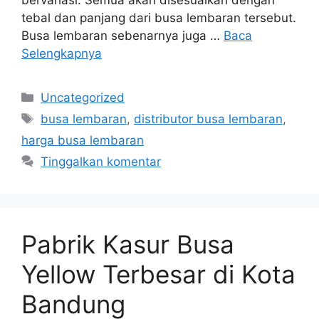
bervariasi. Semua akan disesuaikan dengan
tebal dan panjang dari busa lembaran tersebut.
Busa lembaran sebenarnya juga …
Baca
Selengkapnya
Kategori
Uncategorized
Tag
busa lembaran
,
distributor busa lembaran
,
harga busa lembaran
Tinggalkan komentar
Pabrik Kasur Busa
Yellow Terbesar di Kota
Bandung