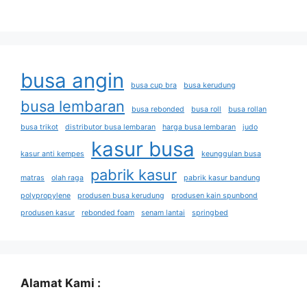
busa angin
busa cup bra
busa kerudung
busa lembaran
busa rebonded
busa roll
busa rollan
busa trikot
distributor busa lembaran
harga busa lembaran
judo
kasur busa
kasur anti kempes
keunggulan busa
pabrik kasur
matras
olah raga
pabrik kasur bandung
polypropylene
produsen busa kerudung
produsen kain spunbond
produsen kasur
rebonded foam
senam lantai
springbed
Alamat Kami :