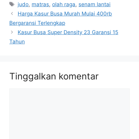
Tag
judo
,
matras
,
olah raga
,
senam lantai
Harga Kasur Busa Murah Mulai 400rb
Bergaransi Terlengkap
Kasur Busa Super Density 23 Garansi 15
Tahun
Tinggalkan komentar
Komentar