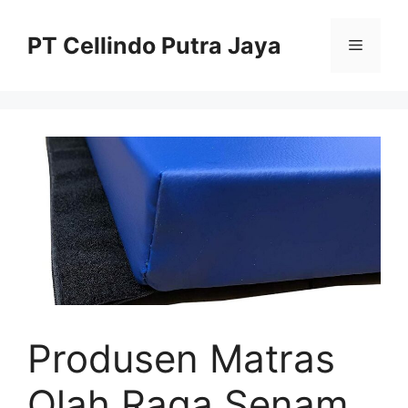
Langsung
ke
PT Cellindo Putra Jaya
Menu
isi
Produsen Matras
Olah Raga Senam