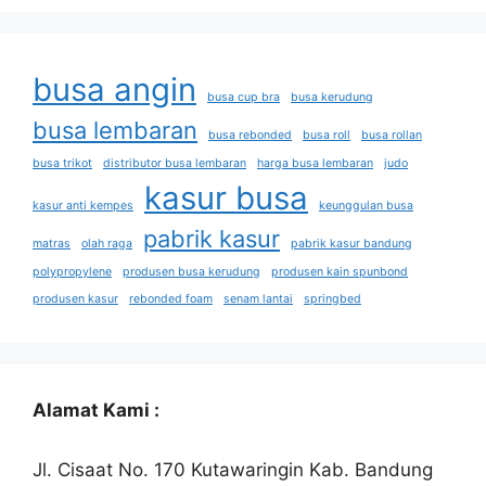
busa angin
busa cup bra
busa kerudung
busa lembaran
busa rebonded
busa roll
busa rollan
busa trikot
distributor busa lembaran
harga busa lembaran
judo
kasur busa
kasur anti kempes
keunggulan busa
pabrik kasur
matras
olah raga
pabrik kasur bandung
polypropylene
produsen busa kerudung
produsen kain spunbond
produsen kasur
rebonded foam
senam lantai
springbed
Alamat Kami :
Jl. Cisaat No. 170 Kutawaringin Kab. Bandung